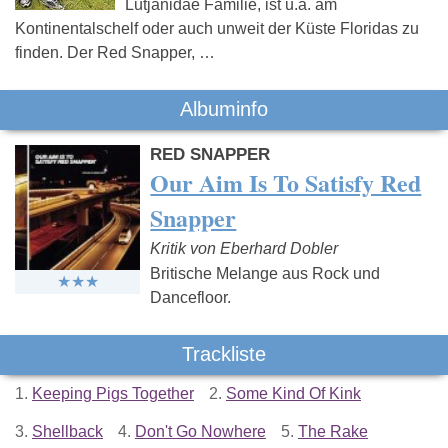
Lutjanidae Familie, ist u.a. am
Kontinentalschelf oder auch unweit der Küste Floridas zu
finden. Der Red Snapper, …
Albuminfo
RED SNAPPER
Our Aim Is To Satisfy Red
Snapper
Kritik von Eberhard Dobler
Britische Melange aus Rock und
Dancefloor.
Trackliste
1.
Keeping Pigs Together
2.
Some Kind Of Kink
3.
Shellback
4.
Don't Go Nowhere
5.
The Rake