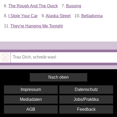
6.
The Rough And The Quick
7.
Bussing
8.
I Stole Your Car
9.
Alaska Street
10.
Belladonna
11.
They're Hanging Me Tonight
Speichern
Nach oben
Impressum
Datenschutz
Mediadaten
Jobs/Praktika
AGB
Feedback