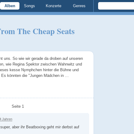
Alben
Songs
Konzerte
Genres
rom The Cheap Seats
nt uns. So wie wir gerade da droben auf unseren
ehen, wie Regina Spektor zwischen Wahnwitz und
ht dieses kesse Nymphchen hinter die Bühne und
r. Es könnten die "Jungen Mädchen in …
Seite 1
4 Jahren
super, aber ihr Beatboxing geht mir derbst auf