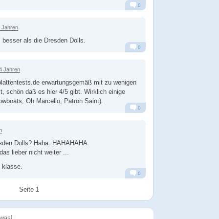
0
Alarm
Antworten
4 Jahren
l besser als die Dresden Dolls.
0
Alarm
Antworten
4 Jahren
plattentests.de erwartungsgemäß mit zu wenigen
, schön daß es hier 4/5 gibt. Wirklich einige
Rowboats, Oh Marcello, Patron Saint).
0
Alarm
Antworten
n
resden Dolls? Haha. HAHAHAHA.
as lieber nicht weiter ...
 klasse.
0
Alarm
Antworten
Seite 1