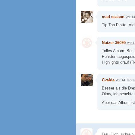
mad season
Vor 1
Tip Top Platte. Vie
Nutzer-36095
Vor 1
Tolles Album. Bei 
Punkten abgespeist
Highlights drauf (
Cvalda
Vor 14 Jahre
Besser als die D
Okay, ich beachte d
Aber das Album ist