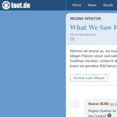
Home
News
Bands
REGINA SPEKTOR
What We Saw F
VÖ: 25. Mai 2012 (Sire)
Pop
Nehmen wir einmal an, sie mei
billigen Plätzen sitzen und s
Sanftheit irrlichtert, schleic
kramt ein gemaltes Bild hervo
Zurück zum Album
Nutzer-36392
Vor 1
Regina Spektor ist 
den Senkel!