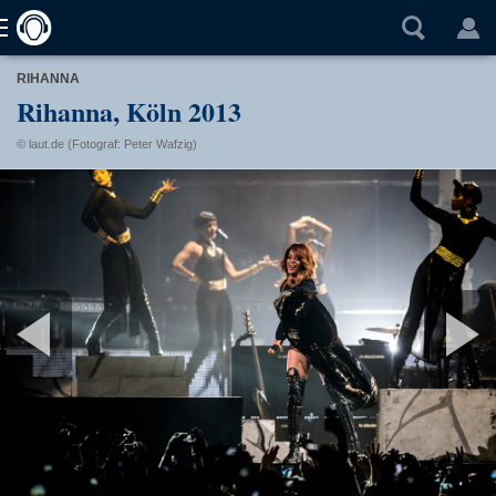
RIHANNA
Rihanna, Köln 2013
© laut.de (Fotograf: Peter Wafzig)