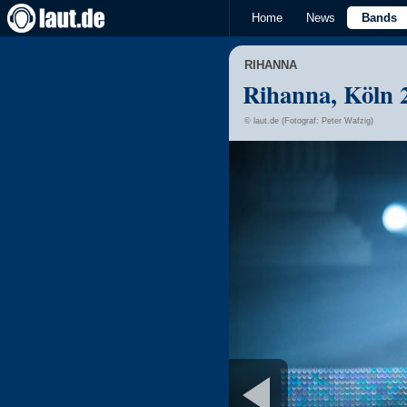
Home
News
Bands
RIHANNA
Rihanna, Köln 
© laut.de (Fotograf: Peter Wafzig)