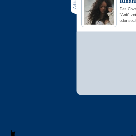
Rihan
Das Cove
"Anti" ze
oder sec