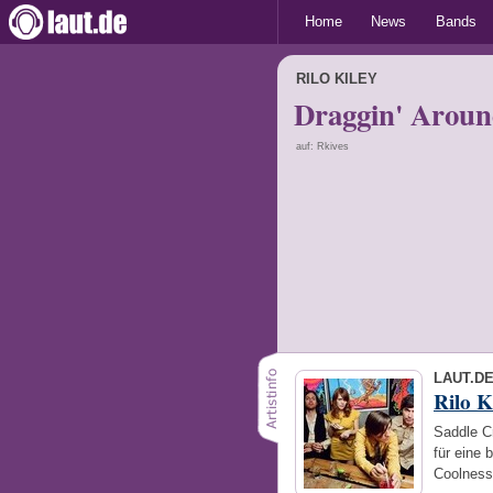
Home
News
Bands
RILO KILEY
Draggin' Arou
auf: Rkives
LAUT.D
Rilo K
Saddle Cr
für eine
Coolness