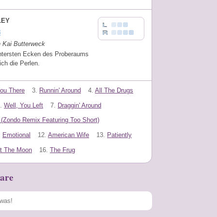
LEY
s
n Kai Butterweck
intersten Ecken des Proberaums
ich die Perlen.
 You There
3.
Runnin' Around
4.
All The Drugs
.
Well, You Left
7.
Draggin' Around
 (Zondo Remix Featuring Too Short)
.
Emotional
12.
American Wife
13.
Patiently
t The Moon
16.
The Frug
are
Speichern