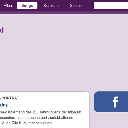
Alben
Songs
Konzerte
Genres
nd
E-PORTRÄT
iley
eek ist Anfang des 21. Jahrhunderts der Inbegriff
 besondere, verschrobene und zurückhaltende
. Auch Rilo Kiley machen einen …