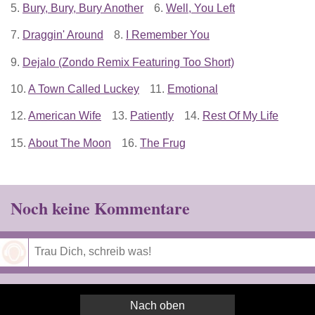
5.
Bury, Bury, Bury Another
6.
Well, You Left
7.
Draggin' Around
8.
I Remember You
9.
Dejalo (Zondo Remix Featuring Too Short)
10.
A Town Called Luckey
11.
Emotional
12.
American Wife
13.
Patiently
14.
Rest Of My Life
15.
About The Moon
16.
The Frug
Noch keine Kommentare
Speichern
Nach oben