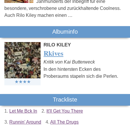
Jahrhunderts der Inbegriff für eine
besondere, verschrobene und zurückhaltende Coolness.
Auch Rilo Kiley machen einen …
Albuminfo
RILO KILEY
Rkives
Kritik von Kai Butterweck
In den hintersten Ecken des
Proberaums stapeln sich die Perlen.
Trackliste
1.
Let Me Bck In
2.
It'll Get You There
3.
Runnin' Around
4.
All The Drugs