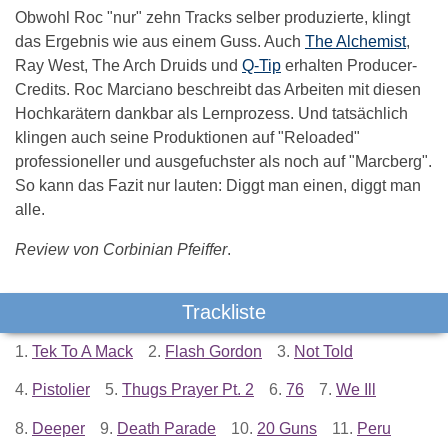
Obwohl Roc "nur" zehn Tracks selber produzierte, klingt
das Ergebnis wie aus einem Guss. Auch
The Alchemist
,
Ray West, The Arch Druids und
Q-Tip
erhalten Producer-
Credits. Roc Marciano beschreibt das Arbeiten mit diesen
Hochkarätern dankbar als Lernprozess. Und tatsächlich
klingen auch seine Produktionen auf "Reloaded"
professioneller und ausgefuchster als noch auf "Marcberg".
So kann das Fazit nur lauten: Diggt man einen, diggt man
alle.
Review von Corbinian Pfeiffer
.
Trackliste
1.
Tek To A Mack
2.
Flash Gordon
3.
Not Told
4.
Pistolier
5.
Thugs Prayer Pt. 2
6.
76
7.
We Ill
8.
Deeper
9.
Death Parade
10.
20 Guns
11.
Peru