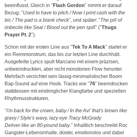
beeinflusst. Gleich in "
Flash Gordon
" nimmt er darauf
Bezug: "
Used to have to pitch / Now I print cash with the
bic / The pad is a blank check
", und später: "
The pill of
imbecile like Seal / Blood out the pen spill
" ("
Thugs
Prayer Pt. 2
").
Schon mit der ersten Line aus "
Tek To A Mack
" startet er
ein Reimmonstrum, das bis zur letzten Line durchhält.
Ausgefeilte Lyrics spult Marciano mit einem präzisen,
unbeeindruckten, aber nicht monotonen Flow herunter.
Mehrfach verzichtet sein lässig-minimalistischer Boom
Bap-Sound auf eine Hook. Tracks wie "
76
" beeindrucken
stattdessen mit eindringlicher Klangfarbe und speziellen
Rhythmusstrukturen.
"
I'm back for the crown, baby / In the Avi' that's brown like
gravy / Style's wavy, lazy eye Tracy McGrady
Deliver like an 80-pound baby
." Inhaltlich beschreibt Roc
Gangster-Lebensinhalte, düster, emotionslos und dabei