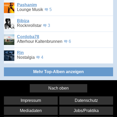
Pashanim
Lounge Musik
5
Bibiza
Rocknrollstar
3
Cordoba78
Afterhour Kaltenbrunnen
6
Rin
Nostalgia
4
Mehr Top-Alben anzeigen
Nach oben
Impressum
Datenschutz
Mediadaten
Jobs/Praktika