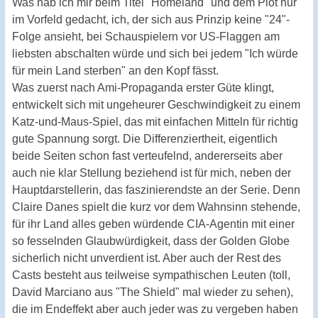
Was hab ich mir beim Titel "Homeland" und dem Plot nur
im Vorfeld gedacht, ich, der sich aus Prinzip keine "24"-
Folge ansieht, bei Schauspielern vor US-Flaggen am
liebsten abschalten würde und sich bei jedem "Ich würde
für mein Land sterben" an den Kopf fässt.
Was zuerst nach Ami-Propaganda erster Güte klingt,
entwickelt sich mit ungeheurer Geschwindigkeit zu einem
Katz-und-Maus-Spiel, das mit einfachen Mitteln für richtig
gute Spannung sorgt. Die Differenziertheit, eigentlich
beide Seiten schon fast verteufelnd, andererseits aber
auch nie klar Stellung beziehend ist für mich, neben der
Hauptdarstellerin, das faszinierendste an der Serie. Denn
Claire Danes spielt die kurz vor dem Wahnsinn stehende,
für ihr Land alles geben würdende CIA-Agentin mit einer
so fesselnden Glaubwürdigkeit, dass der Golden Globe
sicherlich nicht unverdient ist. Aber auch der Rest des
Casts besteht aus teilweise sympathischen Leuten (toll,
David Marciano aus "The Shield" mal wieder zu sehen),
die im Endeffekt aber auch jeder was zu vergeben haben