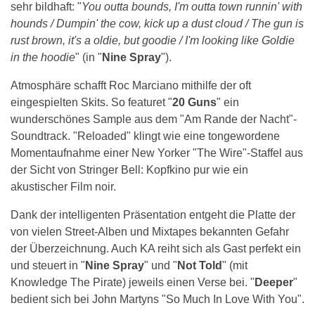
sehr bildhaft: "
You outta bounds, I'm outta town runnin' with
hounds / Dumpin' the cow, kick up a dust cloud / The gun is
rust brown, it's a oldie, but goodie / I'm looking like Goldie
in the hoodie
" (in "
Nine Spray
").
Atmosphäre schafft Roc Marciano mithilfe der oft
eingespielten Skits. So featuret "
20 Guns
" ein
wunderschönes Sample aus dem "Am Rande der Nacht"-
Soundtrack. "Reloaded" klingt wie eine tongewordene
Momentaufnahme einer New Yorker "The Wire"-Staffel aus
der Sicht von Stringer Bell: Kopfkino pur wie ein
akustischer Film noir.
Dank der intelligenten Präsentation entgeht die Platte der
von vielen Street-Alben und Mixtapes bekannten Gefahr
der Überzeichnung. Auch KA reiht sich als Gast perfekt ein
und steuert in "
Nine Spray
" und "
Not Told
" (mit
Knowledge The Pirate) jeweils einen Verse bei. "
Deeper
"
bedient sich bei John Martyns "So Much In Love With You".