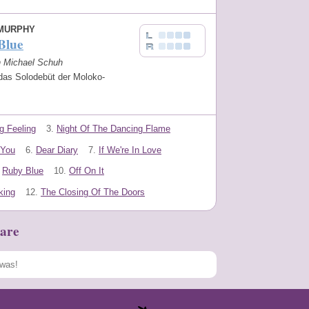
 MURPHY
Blue
on Michael Schuh
 das Solodebüt der Moloko-
.
g Feeling
3.
Night Of The Dancing Flame
 You
6.
Dear Diary
7.
If We're In Love
Ruby Blue
10.
Off On It
king
12.
The Closing Of The Doors
are
Speichern