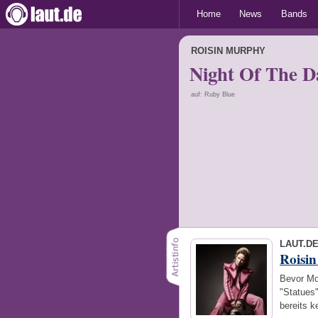
Home
News
Bands
ROISIN MURPHY
Night Of The D
auf: Ruby Blue
LAUT.D
Roisi
Bevor Mo
"Statues
bereits k