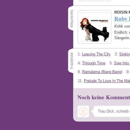
ROISIN
Ruby 
Kritik v
Endlich:
Sängerin
1.
Leaving The City
2.
Sinkin
4.
Through Time
5.
Sow Into
8.
Ramalama (Bang Bang)
9.
11.
Prelude To Love In The Ma
Noch keine Komment