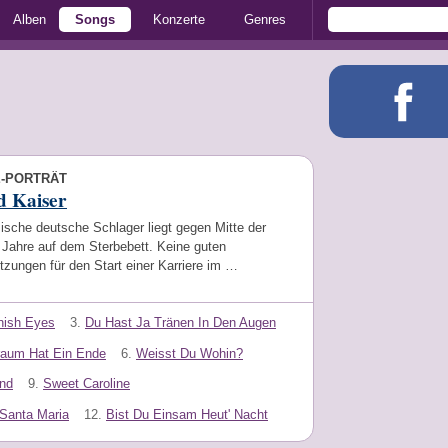
Alben
Songs
Konzerte
Genres
E-PORTRÄT
d Kaiser
ische deutsche Schlager liegt gegen Mitte der
 Jahre auf dem Sterbebett. Keine guten
zungen für den Start einer Karriere im …
nish Eyes
3.
Du Hast Ja Tränen In Den Augen
raum Hat Ein Ende
6.
Weisst Du Wohin?
nd
9.
Sweet Caroline
Santa Maria
12.
Bist Du Einsam Heut' Nacht