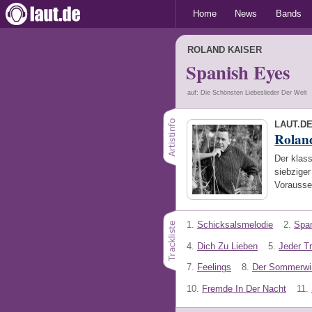
Home
News
Bands
ROLAND KAISER
Spanish Eyes
auf: Die Schönsten Liebeslieder Der Welt
LAUT.D
Rolan
Der klass
siebziger
Vorausset
1.
Schicksalsmelodie
2.
Spa
4.
Dich Zu Lieben
5.
Jeder T
7.
Feelings
8.
Der Sommerwi
10.
Fremde In Der Nacht
11.