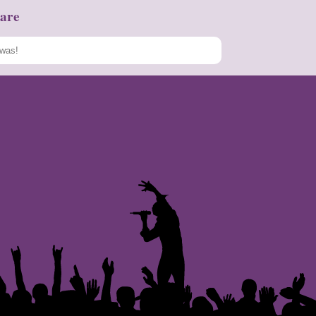
are
Speichern