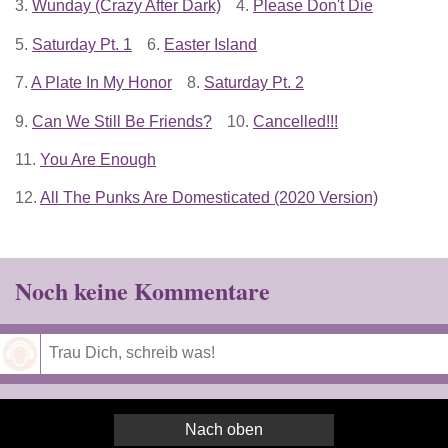
3.
Wunday (Crazy After Dark)
4.
Please Don't Die
5.
Saturday Pt. 1
6.
Easter Island
7.
A Plate In My Honor
8.
Saturday Pt. 2
9.
Can We Still Be Friends?
10.
Cancelled!!!
11.
You Are Enough
12.
All The Punks Are Domesticated (2020 Version)
Noch keine Kommentare
Speichern
Nach oben