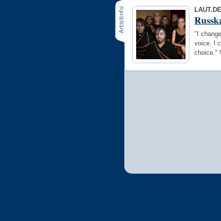
LAUT.D
Russk
"I change
voice. I 
choice."