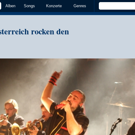
Alben
Songs
Konzerte
Genres
terreich rocken den