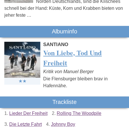
Norden Deutschlands, sind die Klischees
schnell bei der Hand: Küste, Korn und Krabben bieten von
jeher feste …
Albuminfo
SANTIANO
Von Liebe, Tod Und
Freiheit
Kritik von Manuel Berger
Die Flensburger bleiben brav in
Hafennähe.
Trackliste
1.
Lieder Der Freiheit
2.
Rolling The Woodpile
3.
Die Letzte Fahrt
4.
Johnny Boy