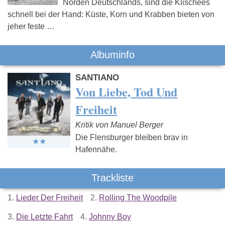
Norden Deutschlands, sind die Klischees
schnell bei der Hand: Küste, Korn und Krabben bieten von
jeher feste …
Albuminfo
SANTIANO
Von Liebe, Tod Und
Freiheit
Kritik von Manuel Berger
Die Flensburger bleiben brav in
Hafennähe.
Trackliste
1.
Lieder Der Freiheit
2.
Rolling The Woodpile
3.
Die Letzte Fahrt
4.
Johnny Boy