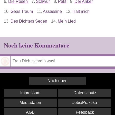
6.
Die Rosen
7.
Schwur
8.
Pakt
9.
Der Anker
10.
Geas Traum
11.
Assassine
12.
Halt mich
13.
Des Dichters Segen
14.
Mein Lied
Noch keine Kommentare
Speichern
Nach oben
Impressum
Datenschutz
Mediadaten
Jobs/Praktika
AGB
Feedback