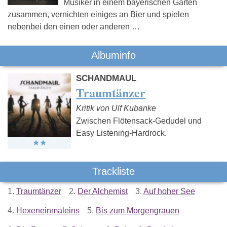
Musiker in einem bayerischen Garten
zusammen, vernichten einiges an Bier und spielen
nebenbei den einen oder anderen …
Albuminfo
SCHANDMAUL
Traumtänzer
Kritik von Ulf Kubanke
Zwischen Flötensack-Gedudel und
Easy Listening-Hardrock.
Trackliste
1.
Traumtänzer
2.
Der Alchemist
3.
Auf hoher See
4.
Hexeneinmaleins
5.
Bis zum Morgengrauen