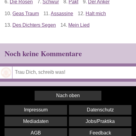
6.
Die Rosen
7.
Schwur
8.
Pakt
9.
Der Anker
10.
Geas Traum
11.
Assassine
12.
Halt mich
13.
Des Dichters Segen
14.
Mein Lied
Noch keine Kommentare
Speichern
Nach oben
Impressum
Datenschutz
Mediadaten
Jobs/Praktika
AGB
Feedback