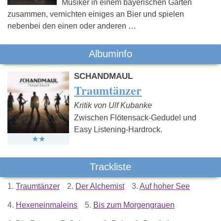
Musiker in einem bayerischen Garten
zusammen, vernichten einiges an Bier und spielen
nebenbei den einen oder anderen …
Albuminfo
SCHANDMAUL
Traumtänzer
Kritik von Ulf Kubanke
Zwischen Flötensack-Gedudel und
Easy Listening-Hardrock.
Trackliste
1.
Traumtänzer
2.
Der Alchemist
3.
Auf hoher See
4.
Hexeneinmaleins
5.
Bis zum Morgengrauen