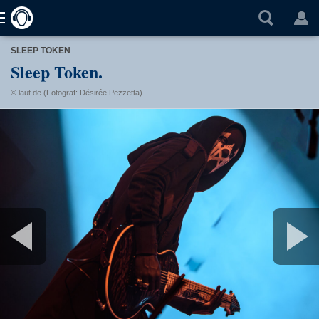
SLEEP TOKEN
Sleep Token.
© laut.de (Fotograf: Désirée Pezzetta)