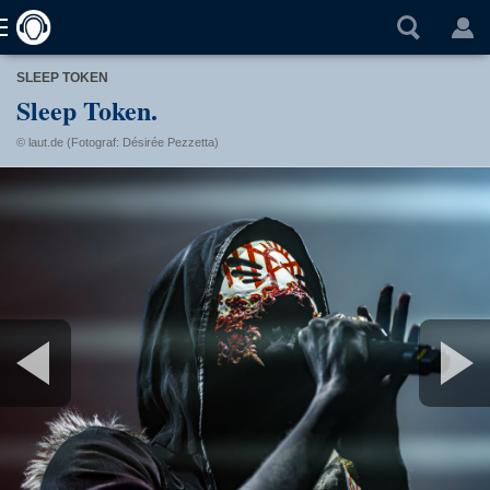
SLEEP TOKEN
Sleep Token.
© laut.de (Fotograf: Désirée Pezzetta)