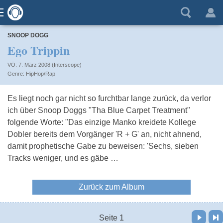
SNOOP DOGG
Ego Trippin
VÖ: 7. März 2008 (Interscope)
HipHop/Rap
Es liegt noch gar nicht so furchtbar lange zurück, da verlor
ich über Snoop Doggs "Tha Blue Carpet Treatment"
folgende Worte: "Das einzige Manko kreidete Kollege
Dobler bereits dem Vorgänger 'R + G' an, nicht ahnend,
damit prophetische Gabe zu beweisen: 'Sechs, sieben
Tracks weniger, und es gäbe …
Zurück zum Album
Vor
Letzte Seite
Seite 1