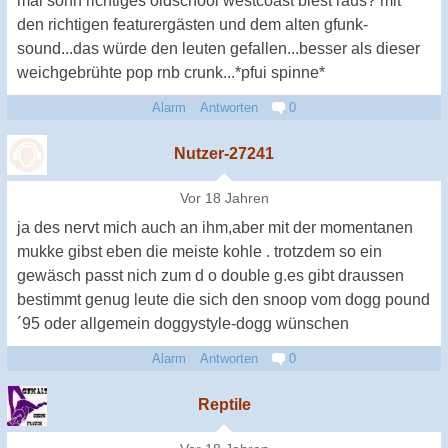
mal sonn richtiges oldschool westcoast biest raus? mit
den richtigen featurergästen und dem alten gfunk-
sound...das würde den leuten gefallen...besser als dieser
weichgebrühte pop rnb crunk...*pfui spinne*
Alarm
Antworten
0
Nutzer-27241
Vor 18 Jahren
ja des nervt mich auch an ihm,aber mit der momentanen
mukke gibst eben die meiste kohle . trotzdem so ein
gewäsch passt nich zum d o double g.es gibt draussen
bestimmt genug leute die sich den snoop vom dogg pound
´95 oder allgemein doggystyle-dogg wünschen
Alarm
Antworten
0
Reptile