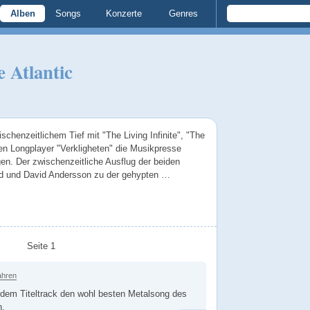
Alben
Songs
Konzerte
Genres
 Atlantic
chenzeitlichem Tief mit "The Living Infinite", "The
en Longplayer "Verkligheten" die Musikpresse
gen. Der zwischenzeitliche Ausflug der beiden
id und David Andersson zu der gehypten …
Seite 1
ahren
 dem Titeltrack den wohl besten Metalsong des
n.