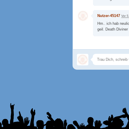
Nutzer-45147
Vor 5
Hm.. ich hab neuli
geil. Death Diviner