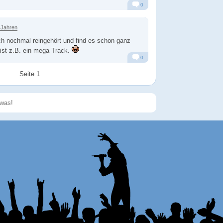
0
Alarm
Antworten
 Jahren
ch nochmal reingehört und find es schon ganz
 ist z.B. ein mega Track.
0
Alarm
Antworten
Seite 1
Speichern