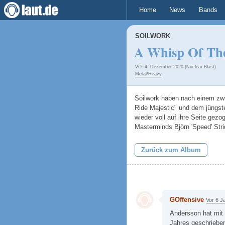
Home
News
Bands
SOILWORK
A Whisp Of The
VÖ: 4. Dezember 2020 (Nuclear Blast)
Metal/Heavy
Soilwork haben nach einem zwis
Ride Majestic" und dem jüngst
wieder voll auf ihre Seite gezo
Masterminds Björn 'Speed' Str
Zurück zum Album
GOffensive
Vor 6 J
Andersson hat mit
Jahres geschriebe