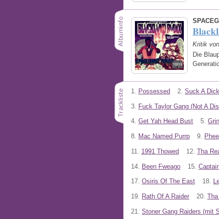
SPACEG
Blackl
Kritik v
Die Blau
Generati
1.
Possessed
2.
Suck A Dick
3.
Fuck Taylor Gang (Not A Dis
4.
Get Yah Head Bust
5.
Gri
8.
Mac Named Purrp
9.
Phee
11.
1991 Thowed
12.
Tha Re
14.
Been Fweago
15.
Captai
17.
Osiris Of The East
18.
L
19.
Rath Of A Raider
20.
Tha
21.
Stoner Gang Raiders (mit 