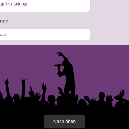
Up This Shit Up)
are
Speichern
Nach oben