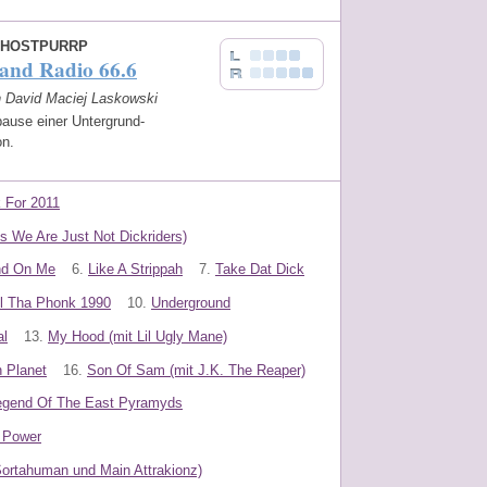
HOSTPURRP
and Radio 66.6
on David Maciej Laskowski
pause einer Untergrund-
on.
 For 2011
s We Are Just Not Dickriders)
nd On Me
6.
Like A Strippah
7.
Take Dat Dick
l Tha Phonk 1990
10.
Underground
al
13.
My Hood (mit Lil Ugly Mane)
n Planet
16.
Son Of Sam (mit J.K. The Reaper)
egend Of The East Pyramyds
 Power
Sortahuman und Main Attrakionz)