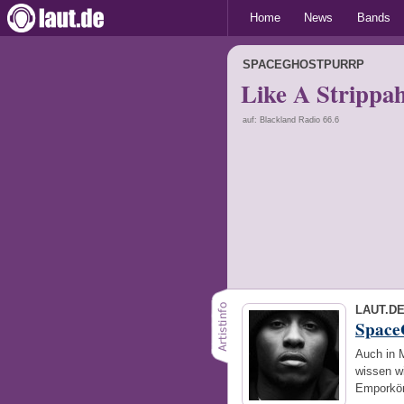
Home
News
Bands
SPACEGHOSTPURRP
Like A Strippa
auf: Blackland Radio 66.6
LAUT.D
Space
Auch in M
wissen wi
Emporköm