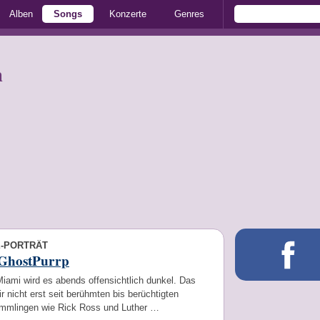
Alben
Songs
Konzerte
Genres
h
E-PORTRÄT
GhostPurrp
iami wird es abends offensichtlich dunkel. Das
r nicht erst seit berühmten bis berüchtigten
mlingen wie Rick Ross und Luther …