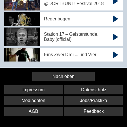
@DORTBUNT! Festival 2018
Regenbogen
Station 17 – Geisterstunde,
Baby (official)
Eins Zwei Drei ... und Vier
Nach oben
Impressum
Datenschutz
Mediadaten
Jobs/Praktika
AGB
Feedback