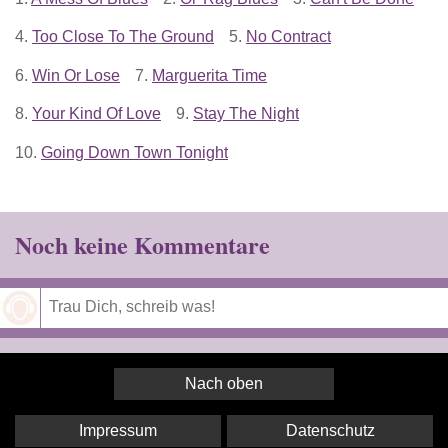
4.
Too Close To The Ground
5.
No Contract
6.
Win Or Lose
7.
Marguerita Time
8.
Your Kind Of Love
9.
Stay The Night
10.
Going Down Town Tonight
Noch keine Kommentare
Speichern
Nach oben
Impressum
Datenschutz