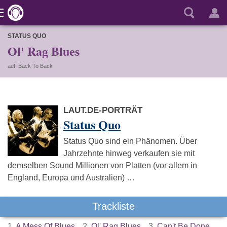
STATUS QUO
Ol' Rag Blues
auf: Back To Back
LAUT.DE-PORTRÄT
Status Quo
Status Quo sind ein Phänomen. Über
Jahrzehnte hinweg verkaufen sie mit
demselben Sound Millionen von Platten (vor allem in
England, Europa und Australien) …
Trackliste
1.
A Mess Of Blues
2.
Ol' Rag Blues
3.
Can't Be Done