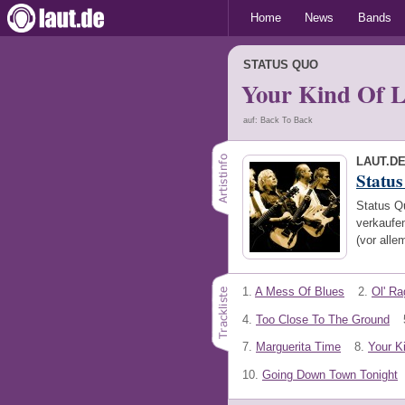
Home
News
Bands
STATUS QUO
Your Kind Of L
auf: Back To Back
LAUT.D
Statu
Status Q
verkaufe
(vor alle
1.
A Mess Of Blues
2.
Ol' Ra
4.
Too Close To The Ground
7.
Marguerita Time
8.
Your K
10.
Going Down Town Tonight