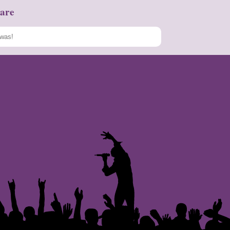
are
Speichern