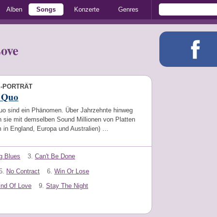
Alben
Songs
Konzerte
Genres
ove
E-PORTRÄT
s Quo
uo sind ein Phänomen. Über Jahrzehnte hinweg
n sie mit demselben Sound Millionen von Platten
m in England, Europa und Australien) …
g Blues
3.
Can't Be Done
5.
No Contract
6.
Win Or Lose
ind Of Love
9.
Stay The Night