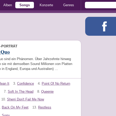
Alben
Songs
Konzerte
Genres
E-PORTRÄT
s Quo
uo sind ein Phänomen. Über Jahrzehnte hinweg
n sie mit demselben Sound Millionen von Platten
m in England, Europa und Australien) …
Mean It
3.
Confidence
4.
Point Of No Return
7.
Soft In The Head
8.
Queenie
10.
Sherri Don't Fail Me Now
.
Back On My Feet
13.
Restless
.
Sorry