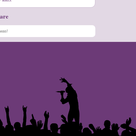
are
Speichern