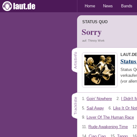
Home
News
Bands
STATUS QUO
Sorry
auf: Thirsty Work
LAUT.D
Statu
Status Q
verkaufe
(vor alle
1.
Goin' Nowhere
2.
I Didn't 
5.
Sail Away
6.
Like It Or Not
9.
Lover Of The Human Race
11.
Rude Awakening Time
12
14.
Ciao Ciao
15.
Tango
16