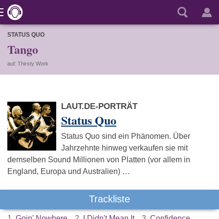
STATUS QUO
Tango
auf: Thirsty Work
LAUT.DE-PORTRÄT
Status Quo
Status Quo sind ein Phänomen. Über
Jahrzehnte hinweg verkaufen sie mit
demselben Sound Millionen von Platten (vor allem in
England, Europa und Australien) …
Trackliste
1.
Goin' Nowhere
2.
I Didn't Mean It
3.
Confidence