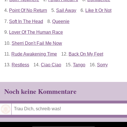
4.
Point Of No Return
5.
Sail Away
6.
Like It Or Not
7.
Soft In The Head
8.
Queenie
9.
Lover Of The Human Race
10.
Sherri Don't Fail Me Now
11.
Rude Awakening Time
12.
Back On My Feet
13.
Restless
14.
Ciao Ciao
15.
Tango
16.
Sorry
Noch keine Kommentare
Speichern