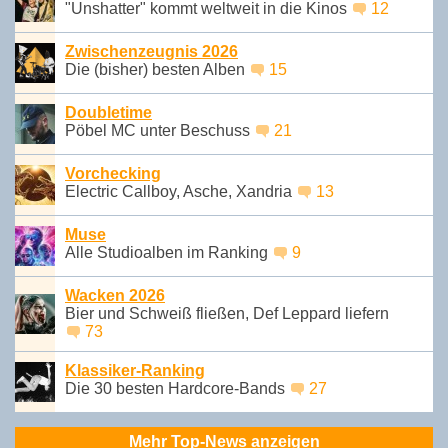
"Unshatter" kommt weltweit in die Kinos
12
Zwischenzeugnis 2026
Die (bisher) besten Alben
15
Doubletime
Pöbel MC unter Beschuss
21
Vorchecking
Electric Callboy, Asche, Xandria
13
Muse
Alle Studioalben im Ranking
9
Wacken 2026
Bier und Schweiß fließen, Def Leppard liefern
73
Klassiker-Ranking
Die 30 besten Hardcore-Bands
27
Mehr Top-News anzeigen