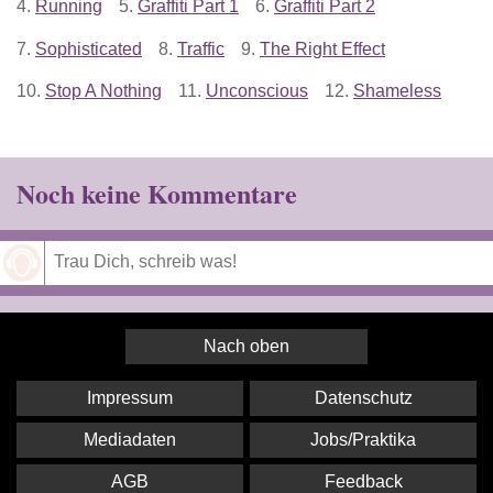
4.
Running
5.
Graffiti Part 1
6.
Graffiti Part 2
7.
Sophisticated
8.
Traffic
9.
The Right Effect
10.
Stop A Nothing
11.
Unconscious
12.
Shameless
Noch keine Kommentare
Speichern
Nach oben
Impressum
Datenschutz
Mediadaten
Jobs/Praktika
AGB
Feedback