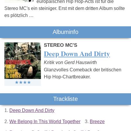
europäischen Hip Hop-Acts ist für die
Stereo MC's ein steiniger. Erst mit dem dritten Album sollte
es plötzlich …
Albuminfo
STEREO MC'S
Deep Down And Dirty
Kritik von Gerd Hauswirth
Glanzvolles Comeback der britischen
Hip Hop-Chartbreaker.
Trackliste
1.
Deep Down And Dirty
2.
We Belong In This World Together
3.
Breeze