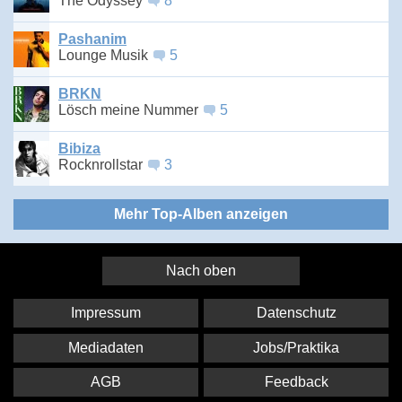
The Odyssey
8
Pashanim
Lounge Musik
5
BRKN
Lösch meine Nummer
5
Bibiza
Rocknrollstar
3
Mehr Top-Alben anzeigen
Nach oben
Impressum
Datenschutz
Mediadaten
Jobs/Praktika
AGB
Feedback