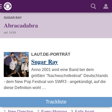
SUGAR RAY
Abracadabra
auf: 14:59
LAUT.DE-PORTRÄT
Sugar Ray
Anno 2001 wird eine Band bei dem
größten "Nachwuchsfestival" Deutschlands
- dem New Pop Festival von SWR3 - angekündigt, auf die
diese Definition wohl …
Trackliste
1.
New Direction
2.
Every Morning
3.
Falls Apart