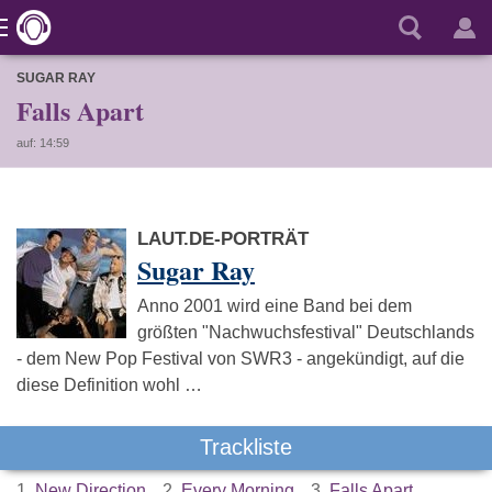
SUGAR RAY
Falls Apart
auf: 14:59
LAUT.DE-PORTRÄT
Sugar Ray
Anno 2001 wird eine Band bei dem
größten "Nachwuchsfestival" Deutschlands
- dem New Pop Festival von SWR3 - angekündigt, auf die
diese Definition wohl …
Trackliste
1.
New Direction
2.
Every Morning
3.
Falls Apart