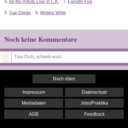
6.
All the Artists Live in L.A.
7.
Fiendly Fire
8.
San Diego
9.
Writers Write
Noch keine Kommentare
Speichern
Nach oben
Impressum
Datenschutz
Mediadaten
Jobs/Praktika
AGB
Feedback