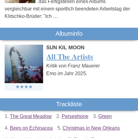
das Fertigstellen eines Albums
vergleichbar mit einem sportlich beendeten Arbeitstag der
Klitschko-Brüder: "Ich …
Albuminfo
SUN KIL MOON
All The Artists
Kritik von Franz Mauerer
Emo im Jahr 2025.
Trackliste
1.
The Great Meadow
2.
Persephone
3.
Green
4.
Bees on Echinacea
5.
Christmas in New Orleans