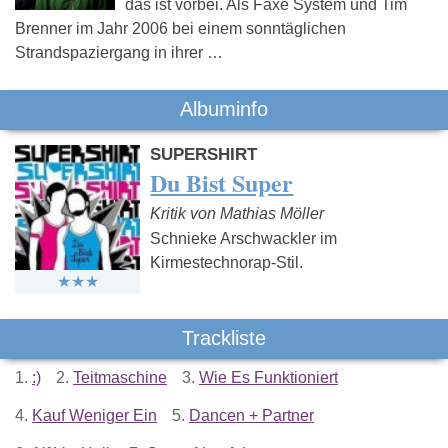
das ist vorbei. Als Faxe System und Tim
Brenner im Jahr 2006 bei einem sonntäglichen
Strandspaziergang in ihrer …
Albuminfo
SUPERSHIRT
Du Bist Super
Kritik von Mathias Möller
Schnieke Arschwackler im
Kirmestechnorap-Stil.
Trackliste
1.
:)
2.
Teitmaschine
3.
Wie Es Funktioniert
4.
Kauf Weniger Ein
5.
Dancen + Partner