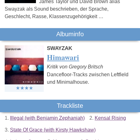
James Taylor und David Brown alias
Swayzak als Sound beschrieben, der Sprache,
Geschlecht, Rasse, Klassenzugehörigkeit …
Albuminfo
SWAYZAK
Himawari
Kritik von Gregory Britsch
Dancefloor-Tracks zwischen Leftfield
und Minimalhouse.
Trackliste
1.
Illegal (with Benjamin Zephaniah)
2.
Kensal Rising
3.
State Of Grace (with Kirsty Hawkshaw)