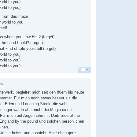
world to you)
world to you)
y from this maze
r world to you
self
ss where you saw Hell? (forget)
 the hand I held? (forget)
 kind of tale you'd tell (forget)
world to you)
world to you)
world to you)
2
Alarm
Antworten
en
terwerk, begleitet mich seit den 80ern bis heute
evanter. Für mich noch etwas besser als die
t of Eden und Laughing Stock, die wohl
utiger waren aber nicht die Magie dieses
Für mich auf Augenhöhe mit Dark Side of the
England by the pound und solchen persönlichen
einen.
 wie sie heisst und aussieht. Aber eben ganz