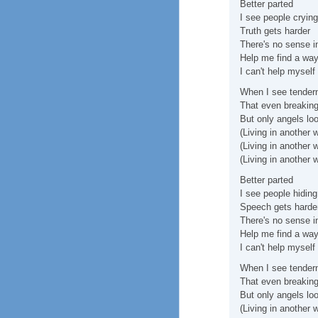
Better parted
I see people crying
Truth gets harder
There's no sense in
Help me find a wa
I can't help myself
When I see tenderne
That even breaking
But only angels loo
(Living in another 
(Living in another 
(Living in another 
Better parted
I see people hiding
Speech gets harde
There's no sense in
Help me find a wa
I can't help myself
When I see tenderne
That even breaking
But only angels loo
(Living in another 