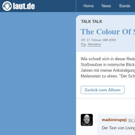
Home
News
Bands
TALK TALK
The Colour Of 
VÖ: 17. Februar 1986 (EMI)
Pop
,
Alternative
Wie schnell sich in dieser Re
Stoßseufzer in mürrische Blick
Jahren mit meiner Ankündigung,
Meilenstein zu ehren. "Der Sch
Zurück zum Album
maibinirupeji
Vor 
Der Text von Living