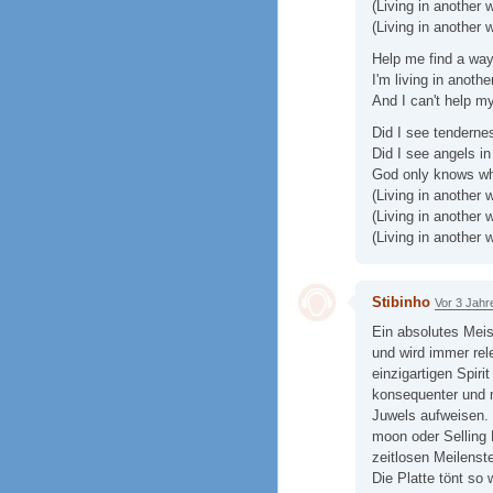
(Living in another 
(Living in another 
Help me find a wa
I'm living in anothe
And I can't help my
Did I see tenderne
Did I see angels in
God only knows what
(Living in another 
(Living in another 
(Living in another 
Stibinho
Vor 3 Jahr
Ein absolutes Meis
und wird immer rel
einzigartigen Spiri
konsequenter und m
Juwels aufweisen. 
moon oder Selling 
zeitlosen Meilenst
Die Platte tönt so