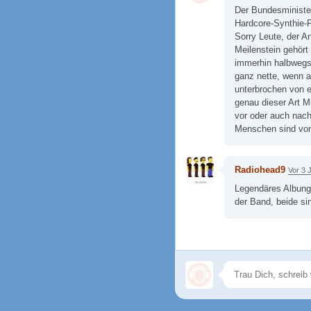
Der Bundesminister
Hardcore-Synthie-
Sorry Leute, der A
Meilenstein gehört 
immerhin halbwegs
ganz nette, wenn a
unterbrochen von 
genau dieser Art M
vor oder auch nach
Menschen sind von
Radiohead9
Vor 3 
Legendäres Albung 
der Band, beide s