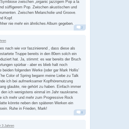
e Symbiose zwischen „organic jazzigem Pop a la
 und süffigerem Pop. Zwischen akustischen und
strumenten. Zwischen Melancholie und Groove.
nd Kopf.
hher nie mehr ein ähnliches Album gegeben.
2
Alarm
Antworten
ahren
 es nach wie vor faszinierend , dass diese als
artete Truppe bereits in den 80ern solch ein
duziert hat. Ja, stimmt: es war bereits der Bruch
rtungen spürbar - aber es blieb halt noch
ie beiden folgenden Werke (oder gar Mark Hollis'
The Color of Spring begann meine Liebe zu Talk
inde ich bei aufmerksamer Kopfhörernutzung
slang glaubte, nie gehört zu haben. Einfach immer
, den ich wenigstens einmal im Jahr rauskrame.
be ich mehr und mehr zum Progressive Rock
latte könnte neben den späteren Werken ein
ein. Ruhe in Frieden, Mark!
0
Alarm
Antworten
r 3 Jahren