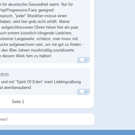
 für akustische Gesundheit warnt: Nur für
Pop/Progressive-Fans geeignet!
nspruch, "jeder" Musikfan müsse einen
haben, wird hier grob nicht erfüllt: Meine
 aufgeschlossenen Ohren hören hier ein paar
uch extrem künstlich klingende Liedchen,
extremer Langeweile, schätze, man muss mit
ucke aufgewachsen sein, um sie gut zu finden -
 den 80er-Jahren musikmäßig sozialisierte
 diesem Werk fern zu halten!
2
Alarm
Antworten
Jahren
und mit "Spirit Of Eden" mein Lieblingsalbung
ind atemberaubend.
0
Alarm
Antworten
Seite 1
Speichern