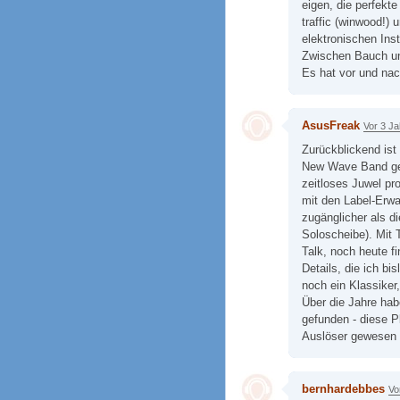
eigen, die perfekt
traffic (winwood!)
elektronischen In
Zwischen Bauch u
Es hat vor und nac
AsusFreak
Vor 3 J
Zurückblickend ist
New Wave Band gest
zeitloses Juwel pro
mit den Label-Erwa
zugänglicher als d
Soloscheibe). Mit 
Talk, noch heute f
Details, die ich bi
noch ein Klassiker
Über die Jahre ha
gefunden - diese P
Auslöser gewesen s
bernhardebbes
Vo