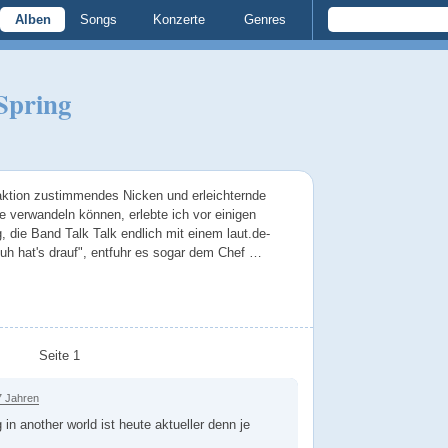
Alben
Songs
Konzerte
Genres
Spring
daktion zustimmendes Nicken und erleichternde
e verwandeln können, erlebte ich vor einigen
 die Band Talk Talk endlich mit einem laut.de-
uh hat's drauf", entfuhr es sogar dem Chef …
Seite 1
7 Jahren
 in another world ist heute aktueller denn je