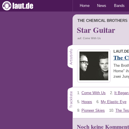
Home
News
Bands
THE CHEMICAL BROTHERS
Star Guitar
auf: Come With Us
LAUT.D
The C
The Brot
Home" ih
zwei Jun
1.
Come With Us
2.
It Began 
5.
Hoops
6.
My Elastic Eye
9.
Pioneer Skies
10.
The Tes
Noch keine Komment