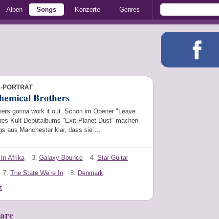
Alben
Songs
Konzerte
Genres
E-PORTRÄT
hemical Brothers
hers gonna work it out. Schon im Opener "Leave
res Kult-Debütalbums "Exit Planet Dust" machen
gs aus Manchester klar, dass sie …
In Afrika
3.
Galaxy Bounce
4.
Star Guitar
7.
The State We're In
8.
Denmark
t
are