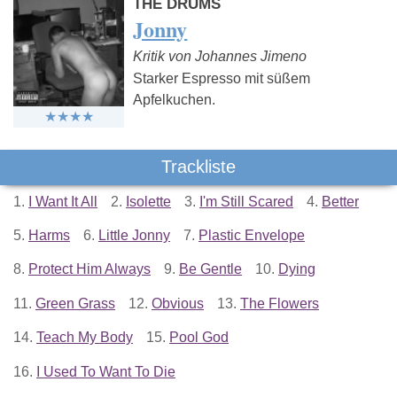
THE DRUMS
Jonny
Kritik von Johannes Jimeno
Starker Espresso mit süßem
Apfelkuchen.
Trackliste
1.
I Want It All
2.
Isolette
3.
I'm Still Scared
4.
Better
5.
Harms
6.
Little Jonny
7.
Plastic Envelope
8.
Protect Him Always
9.
Be Gentle
10.
Dying
11.
Green Grass
12.
Obvious
13.
The Flowers
14.
Teach My Body
15.
Pool God
16.
I Used To Want To Die