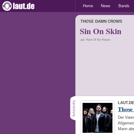
Home
News
Bands
THOSE DAMN CROWS
Sin On Skin
auf: Point Of No Return
LAUT.D
Those
Der Vate
Allgemein
Mann abe