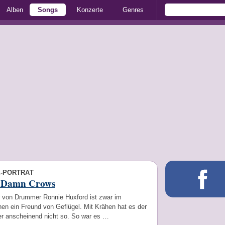
Alben
Songs
Konzerte
Genres
E-PORTRÄT
 Damn Crows
r von Drummer Ronnie Huxford ist zwar im
en ein Freund von Geflügel. Mit Krähen hat es der
r anscheinend nicht so. So war es …