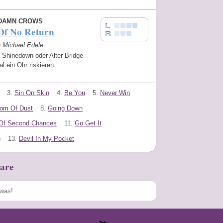
DAMN CROWS
 Of No Return
n Michael Edele
 Shinedown oder Alter Bridge
al ein Ohr riskieren.
3.
Sin On Skin
4.
Be You
5.
Never Win
om Of Dust
8.
Going Down
 Of Second Chances
11.
Go Get It
)
13.
Devil In My Pocket
are
Speichern