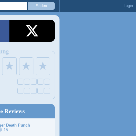
Login
ung
★
★
★
ne Reviews
ger Death Punch
15