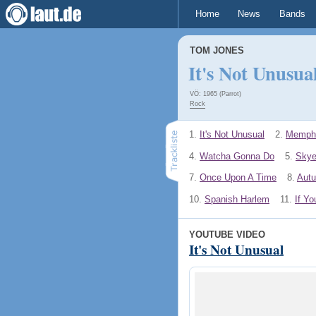
Home
News
Bands
TOM JONES
It's Not Unusua
VÖ: 1965 (Parrot)
Rock
1.
It's Not Unusual
2.
Memphi
4.
Watcha Gonna Do
5.
Skye
7.
Once Upon A Time
8.
Aut
10.
Spanish Harlem
11.
If Y
YOUTUBE VIDEO
It's Not Unusual