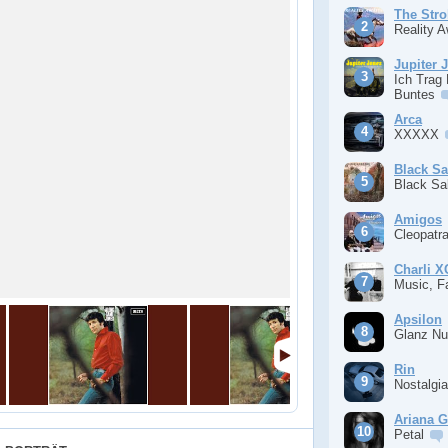
The Stro
Reality 
Jupiter 
Ich Trag
Buntes
Arca
XXXXX
Black S
Black S
Amigos
Cleopatr
Charli 
Music, F
Apsilon
Glanz Nu
Rin
Nostalgi
Ariana 
Petal