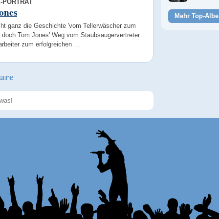
E-PORTRÄT
ones
Mehr Top-Albe
icht ganz die Geschichte 'vom Tellerwäscher zum
r', doch Tom Jones' Weg vom Staubsaugervertreter
arbeiter zum erfolgreichen …
are
Speichern