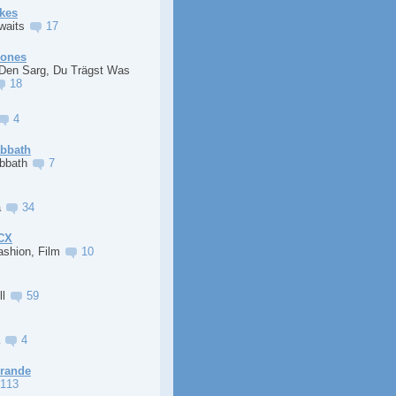
kes
Awaits
17
Jones
 Den Sarg, Du Trägst Was
18
4
abbath
abbath
7
a
34
XCX
ashion, Film
10
ll
59
a
4
Grande
113