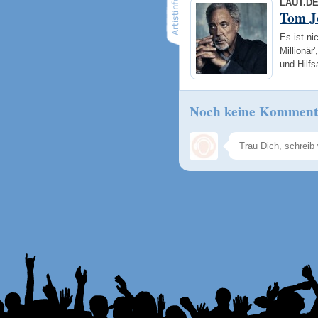
LAUT.D
Tom J
Es ist n
Millionä
und Hilfs
Noch keine Komment