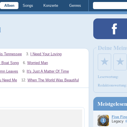
Alben
Songs
Konzerte
Genres
l
Deine Mein
s Tennessee
3.
I Need Your Loving
★
★
 Boat Song
6.
Worried Man
umn Leaves
9.
It's Just A Matter Of Time
Leserwertung:
ou Need Me
12.
When The World Was Beautiful
Redaktionswertung:
Meistgelese
Five Fin
Legacy