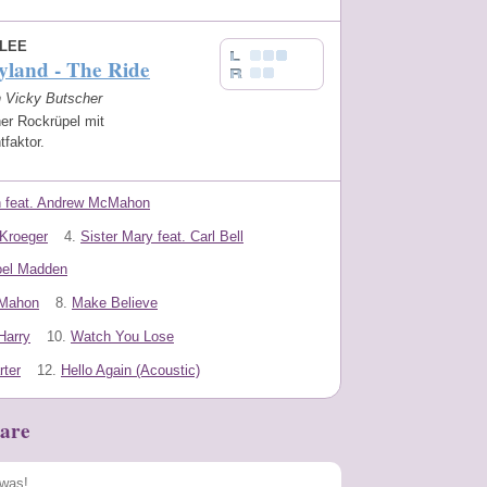
LEE
land - The Ride
n Vicky Butscher
er Rockrüpel mit
faktor.
n feat. Andrew McMahon
 Kroeger
4.
Sister Mary feat. Carl Bell
Joel Madden
cMahon
8.
Make Believe
Harry
10.
Watch You Lose
rter
12.
Hello Again (Acoustic)
are