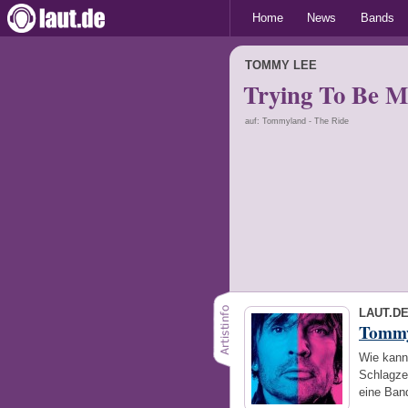
Home
News
Bands
TOMMY LEE
Trying To Be M
auf: Tommyland - The Ride
LAUT.D
Tomm
Wie kann
Schlagze
eine Ban