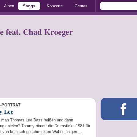
Alben
Songs
Konzerte
Genres
e feat. Chad Kroeger
E-PORTRÄT
y Lee
 man Thomas Lee Bass heißen und dann
ug spielen? Tommy nimmt die Drumsticks 1981 für
d von komisch geschminkten Wahnsinnigen …