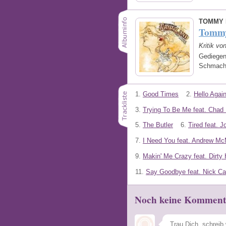
TOMMY 
Tommy
Kritik vo
Gediegen
Schmacht
1.
Good Times
2.
Hello Agai
3.
Trying To Be Me feat. Chad
5.
The Butler
6.
Tired feat. 
7.
I Need You feat. Andrew M
9.
Makin' Me Crazy feat. Dirty 
11.
Say Goodbye feat. Nick Ca
Noch keine Komment