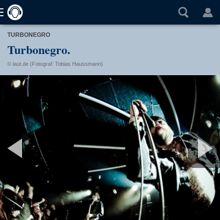
TURBONEGRO
Turbonegro.
© laut.de (Fotograf: Tobias Haussmann)