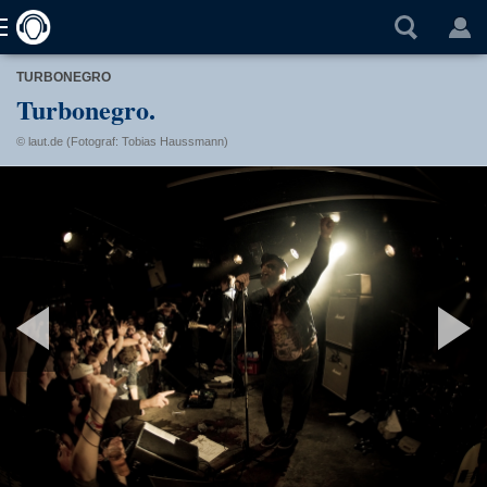
TURBONEGRO
Turbonegro.
© laut.de (Fotograf: Tobias Haussmann)