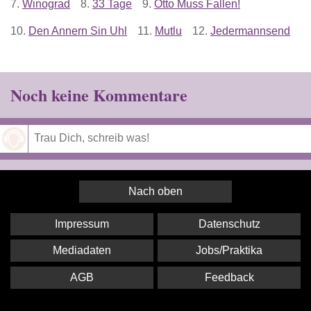
7.
Winograd
8.
33 Tage
9.
Otto Muss Fallen!
10.
Den Annern Sin Uhl
11.
Mutlu
12.
Jedermannsend
Noch keine Kommentare
Speichern
Nach oben
Impressum
Datenschutz
Mediadaten
Jobs/Praktika
AGB
Feedback