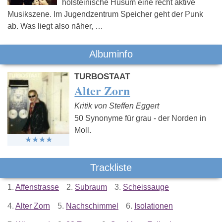
holsteinische Husum eine recht aktive
Musikszene. Im Jugendzentrum Speicher geht der Punk
ab. Was liegt also näher, …
Albuminfo
TURBOSTAAT
Alter Zorn
Kritik von Steffen Eggert
50 Synonyme für grau - der Norden in
Moll.
Trackliste
1.
Affenstrasse
2.
Subraum
3.
Scheissauge
4.
Alter Zorn
5.
Nachschimmel
6.
Isolationen