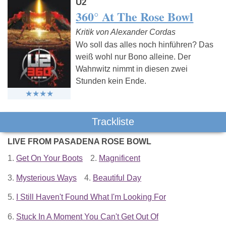
U2
360° At The Rose Bowl
Kritik von Alexander Cordas
Wo soll das alles noch hinführen? Das
weiß wohl nur Bono alleine. Der
Wahnwitz nimmt in diesen zwei
Stunden kein Ende.
Trackliste
LIVE FROM PASADENA ROSE BOWL
1.
Get On Your Boots
2.
Magnificent
3.
Mysterious Ways
4.
Beautiful Day
5.
I Still Haven't Found What I'm Looking For
6.
Stuck In A Moment You Can't Get Out Of