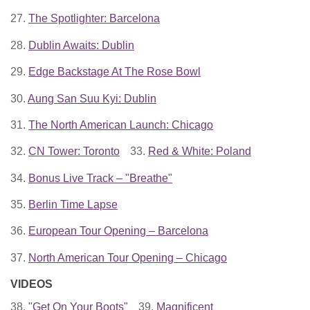
27.
The Spotlighter: Barcelona
28.
Dublin Awaits: Dublin
29.
Edge Backstage At The Rose Bowl
30.
Aung San Suu Kyi: Dublin
31.
The North American Launch: Chicago
32.
CN Tower: Toronto
33.
Red & White: Poland
34.
Bonus Live Track – "Breathe"
35.
Berlin Time Lapse
36.
European Tour Opening – Barcelona
37.
North American Tour Opening – Chicago
VIDEOS
38.
"Get On Your Boots"
39.
Magnificent