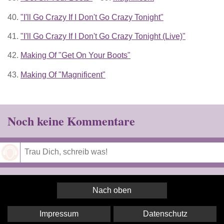
40.
"I'll Go Crazy If I Don't Go Crazy Tonight"
41.
"I'll Go Crazy If I Don't Go Crazy Tonight (Live)"
42.
Making Of "Get On Your Boots"
43.
Making Of "Magnificent"
Noch keine Kommentare
Speichern
Nach oben
Impressum
Datenschutz