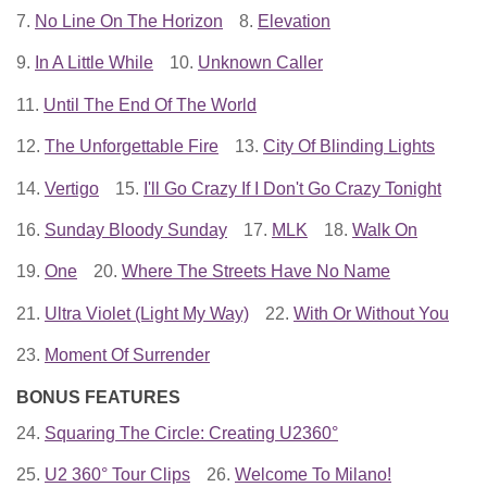
7.
No Line On The Horizon
8.
Elevation
9.
In A Little While
10.
Unknown Caller
11.
Until The End Of The World
12.
The Unforgettable Fire
13.
City Of Blinding Lights
14.
Vertigo
15.
I'll Go Crazy If I Don't Go Crazy Tonight
16.
Sunday Bloody Sunday
17.
MLK
18.
Walk On
19.
One
20.
Where The Streets Have No Name
21.
Ultra Violet (Light My Way)
22.
With Or Without You
23.
Moment Of Surrender
BONUS FEATURES
24.
Squaring The Circle: Creating U2360°
25.
U2 360° Tour Clips
26.
Welcome To Milano!