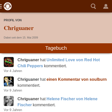
PROFIL VON
Chriguaner
Dabei seit dem 15. Mai 2009
Tagebuch
Chriguaner
hat
Unlimited Love von Red Hot
Chili Peppers
kommentiert.
Vor 4 Jahren
Chriguaner
hat
einen Kommentar von soulburn
kommentiert.
Vor 9 Jahren
Chriguaner
hat
Helene Fischer von Helene
Fischer
kommentiert.
Vor 9 Jahren