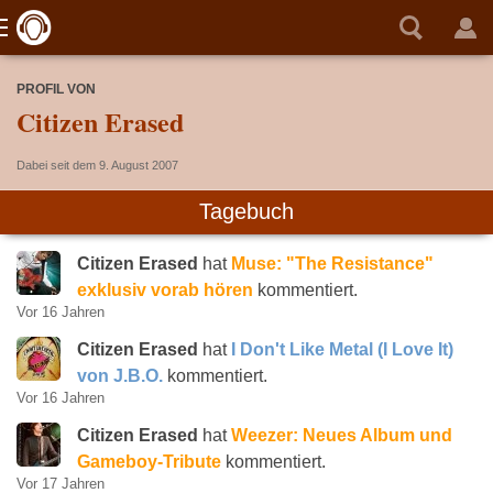
PROFIL VON
Citizen Erased
Dabei seit dem 9. August 2007
Tagebuch
Citizen Erased
hat
Muse: "The Resistance"
exklusiv vorab hören
kommentiert.
Vor 16 Jahren
Citizen Erased
hat
I Don't Like Metal (I Love It)
von J.B.O.
kommentiert.
Vor 16 Jahren
Citizen Erased
hat
Weezer: Neues Album und
Gameboy-Tribute
kommentiert.
Vor 17 Jahren