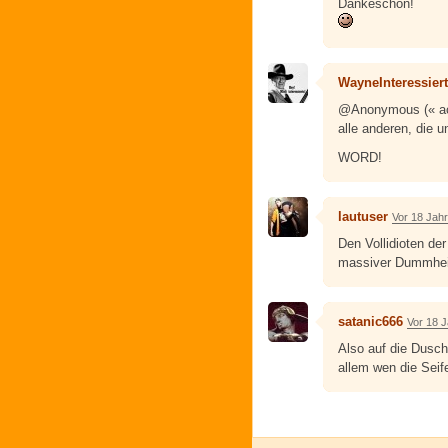
Dankeschön!
WayneInteressier
@Anonymous (« ach,
alle anderen, die u
WORD!
lautuser
Vor 18 Jah
Den Vollidioten de
massiver Dummheit 
satanic666
Vor 18 
Also auf die Dusch
allem wen die Seife