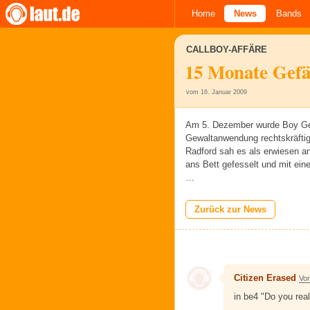
Home
News
Bands
CALLBOY-AFFÄRE
15 Monate Gefä
vom 16. Januar 2009
Am 5. Dezember wurde Boy Geo
Gewaltanwendung rechtskräftig v
Radford sah es als erwiesen a
ans Bett gefesselt und mit ein
…
Zurück zur News
Citizen Erased
Vor
in be4 "Do you real