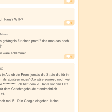
0
Alarm
Antworten
och Fans? WTF?
0
Alarm
Antworten
 Jahren
es gefängnis für einen promi? das man das noch
):
en wäre schlimmer.
0
Alarm
Antworten
ren
« Als ob ein Promi jemals die Strafe die für ihn
emals absitzen muss^O.o wäre sowieso noch viel
lte **********. Ich hätt dem 20 Jahre vor den Latz
für dem Gerichtsgebäude standrechtlich
 »):
fach mal BILD in Google eingeben. Keine