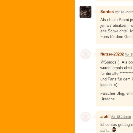
Sordos
Vor 18 Jahr
Als ob ein Promi je
jemals absitzen mu
alte Schwuchtel. I
Fans für dem Geric
Nutzer-29292
Vor 1
@Sordos (« Als ob 
wurde jemals absi
für die alte ******
und Fans für dem 
lassen. »):
Falscher Blog, ein
Ursache
arahf
Vor 18 Jahren
lol echtes gefängn
darf...