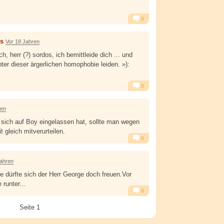
0
Alarm
Antworten
ts
Vor 18 Jahren
 herr (?) sordos, ich bemittleide dich ... und
nter dieser ärgerlichen homophobie leiden. »):
0
Alarm
Antworten
ren
r sich auf Boy eingelassen hat, sollte man wegen
gleich mitverurteilen.
0
Alarm
Antworten
Jahren
e dürfte sich der Herr George doch freuen.Vor
 runter...
0
Alarm
Antworten
Seite 1