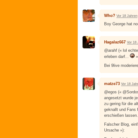
Who?
Vor 18 Jahren
Boy George hat n
Hagalaz667
Vor 18
@arahf (« lol echt
erleben darf...
»
Bei 9live moderier
matze73
Vor 18 Jah
@egos (« @Sordos (
angesetzt wurde j
zu gering für die a
geknallt und Fans 
erschießen lassen.
Falscher Blog, ein
Ursache »):