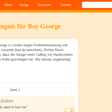
Alben
Songs
Konzerte
Genres
ngnis für Boy George
rge in London wegen Freiheitsberaubung und
erurteilt (laut.de berichtete). Richter David
n, dass der Sänger einen Callboy mit Handschellen
er Kette geschlagen hat. Wie damals angekündigt,
Seite 1
 18 Jahren
ly want to hurt me"
0