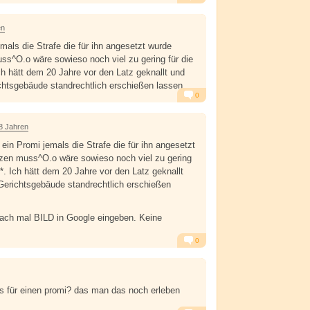
Alarm
Antworten
en
mals die Strafe die für ihn angesetzt wurde
ss^O.o wäre sowieso noch viel zu gering für die
ch hätt dem 20 Jahre vor den Latz geknallt und
htsgebäude standrechtlich erschießen lassen.
0
Alarm
Antworten
8 Jahren
ein Promi jemals die Strafe die für ihn angesetzt
tzen muss^O.o wäre sowieso noch viel zu gering
****. Ich hätt dem 20 Jahre vor den Latz geknallt
Gerichtsgebäude standrechtlich erschießen
fach mal BILD in Google eingeben. Keine
0
Alarm
Antworten
is für einen promi? das man das noch erleben