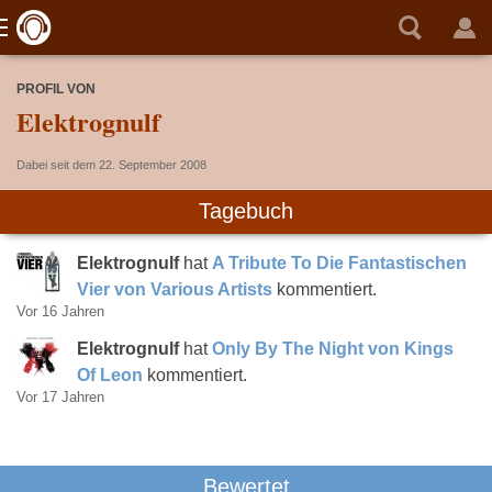
PROFIL VON
Elektrognulf
Dabei seit dem 22. September 2008
Tagebuch
Elektrognulf
hat
A Tribute To Die Fantastischen
Vier von Various Artists
kommentiert.
Vor 16 Jahren
Elektrognulf
hat
Only By The Night von Kings
Of Leon
kommentiert.
Vor 17 Jahren
Bewertet