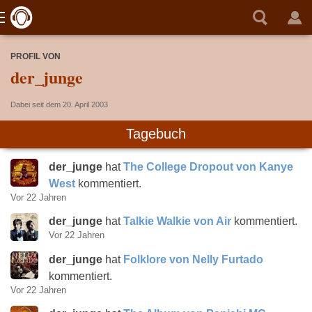
PROFIL VON
der_junge
Dabei seit dem 20. April 2003
Tagebuch
der_junge
hat
The College Dropout von Kanye
West
kommentiert.
Vor 22 Jahren
der_junge
hat
Talkie Walkie von Air
kommentiert.
Vor 22 Jahren
der_junge
hat
Folklore von Nelly Furtado
kommentiert.
Vor 22 Jahren