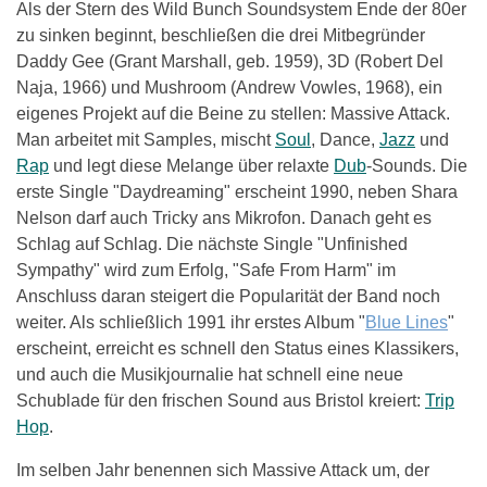
Als der Stern des Wild Bunch Soundsystem Ende der 80er
zu sinken beginnt, beschließen die drei Mitbegründer
Daddy Gee (Grant Marshall, geb. 1959), 3D (Robert Del
Naja, 1966) und Mushroom (Andrew Vowles, 1968), ein
eigenes Projekt auf die Beine zu stellen: Massive Attack.
Man arbeitet mit Samples, mischt
Soul
, Dance,
Jazz
und
Rap
und legt diese Melange über relaxte
Dub
-Sounds. Die
erste Single "Daydreaming" erscheint 1990, neben Shara
Nelson darf auch Tricky ans Mikrofon. Danach geht es
Schlag auf Schlag. Die nächste Single "Unfinished
Sympathy" wird zum Erfolg, "Safe From Harm" im
Anschluss daran steigert die Popularität der Band noch
weiter. Als schließlich 1991 ihr erstes Album "
Blue Lines
"
erscheint, erreicht es schnell den Status eines Klassikers,
und auch die Musikjournalie hat schnell eine neue
Schublade für den frischen Sound aus Bristol kreiert:
Trip
Hop
.
Im selben Jahr benennen sich Massive Attack um, der