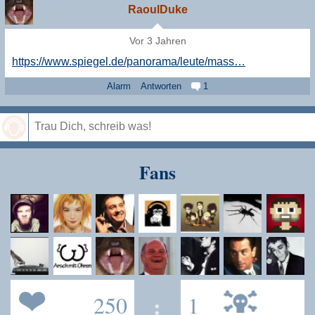
RaoulDuke
Vor 3 Jahren
https://www.spiegel.de/panorama/leute/mass…
Alarm
Antworten
1
Speichern
Fans
250
:
1