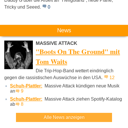
Daddy G über die Arbeit an "Heligoland", neue Pläne,
Tricky und Seeed.
0
Portishead
Nine Inch Nails
Björk
News
MASSIVE ATTACK
"Boots On The Ground" mit
Tom Waits
Die Trip-Hop-Band wettert eindringlich
gegen die rassistischen Auswüchse in den USA.
12
Schuh-Plattler:
Massive Attack kündigen neue Musik
an
9
Schuh-Plattler:
Massive Attack ziehen Spotify-Katalog
ab
8
Alle News anzeigen