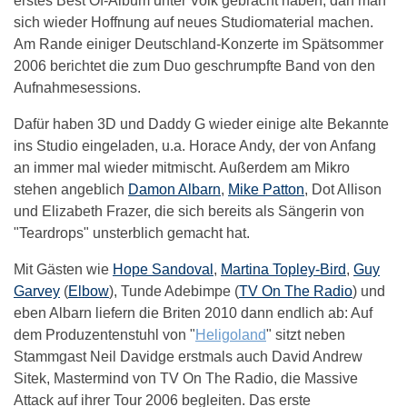
erstes Best Of-Album unter Volk gebracht haben, darf man
sich wieder Hoffnung auf neues Studiomaterial machen.
Am Rande einiger Deutschland-Konzerte im Spätsommer
2006 berichtet die zum Duo geschrumpfte Band von den
Aufnahmesessions.
Dafür haben 3D und Daddy G wieder einige alte Bekannte
ins Studio eingeladen, u.a. Horace Andy, der von Anfang
an immer mal wieder mitmischt. Außerdem am Mikro
stehen angeblich
Damon Albarn
,
Mike Patton
, Dot Allison
und Elizabeth Frazer, die sich bereits als Sängerin von
"Teardrops" unsterblich gemacht hat.
Mit Gästen wie
Hope Sandoval
,
Martina Topley-Bird
,
Guy
Garvey
(
Elbow
), Tunde Adebimpe (
TV On The Radio
) und
eben Albarn liefern die Briten 2010 dann endlich ab: Auf
dem Produzentenstuhl von "
Heligoland
" sitzt neben
Stammgast Neil Davidge erstmals auch David Andrew
Sitek, Mastermind von TV On The Radio, die Massive
Attack auf ihrer Tour 2006 begleiten. Das erste