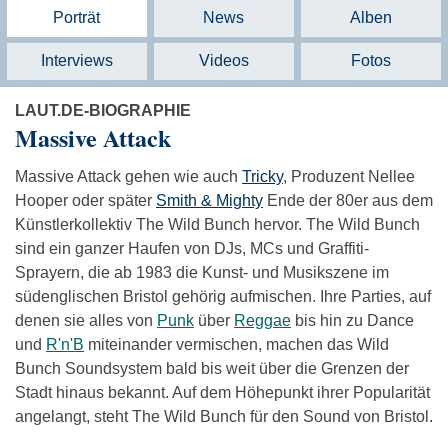
Porträt
News
Alben
Interviews
Videos
Fotos
LAUT.DE-BIOGRAPHIE
Massive Attack
Massive Attack gehen wie auch
Tricky
, Produzent Nellee
Hooper oder später
Smith & Mighty
Ende der 80er aus dem
Künstlerkollektiv The Wild Bunch hervor. The Wild Bunch
sind ein ganzer Haufen von DJs, MCs und Graffiti-
Sprayern, die ab 1983 die Kunst- und Musikszene im
südenglischen Bristol gehörig aufmischen. Ihre Parties, auf
denen sie alles von
Punk
über
Reggae
bis hin zu Dance
und
R'n'B
miteinander vermischen, machen das Wild
Bunch Soundsystem bald bis weit über die Grenzen der
Stadt hinaus bekannt. Auf dem Höhepunkt ihrer Popularität
angelangt, steht The Wild Bunch für den Sound von Bristol.