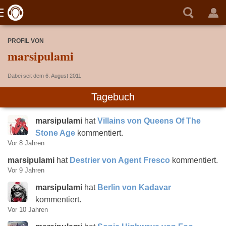
PROFIL VON
marsipulami
Dabei seit dem 6. August 2011
Tagebuch
marsipulami
hat
Villains von Queens Of The
Stone Age
kommentiert.
Vor 8 Jahren
marsipulami
hat
Destrier von Agent Fresco
kommentiert.
Vor 9 Jahren
marsipulami
hat
Berlin von Kadavar
kommentiert.
Vor 10 Jahren